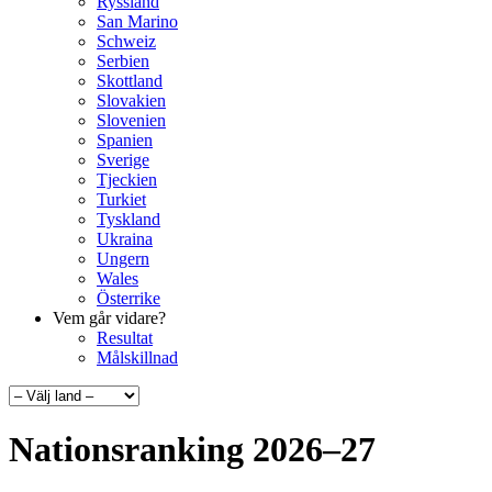
Ryssland
San Marino
Schweiz
Serbien
Skottland
Slovakien
Slovenien
Spanien
Sverige
Tjeckien
Turkiet
Tyskland
Ukraina
Ungern
Wales
Österrike
Vem går vidare?
Resultat
Målskillnad
Nationsranking 2026–27