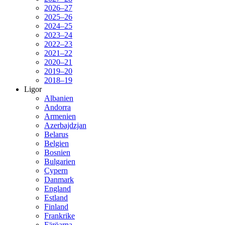
2026–27
2025–26
2024–25
2023–24
2022–23
2021–22
2020–21
2019–20
2018–19
Ligor
Albanien
Andorra
Armenien
Azerbajdzjan
Belarus
Belgien
Bosnien
Bulgarien
Cypern
Danmark
England
Estland
Finland
Frankrike
Färöarna