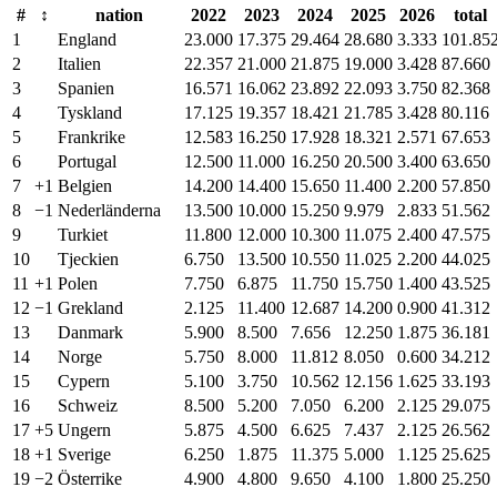
#
↕︎
nation
2022
2023
2024
2025
2026
total
1
England
23.000
17.375
29.464
28.680
3.333
101.85
2
Italien
22.357
21.000
21.875
19.000
3.428
87.660
3
Spanien
16.571
16.062
23.892
22.093
3.750
82.368
4
Tyskland
17.125
19.357
18.421
21.785
3.428
80.116
5
Frankrike
12.583
16.250
17.928
18.321
2.571
67.653
6
Portugal
12.500
11.000
16.250
20.500
3.400
63.650
7
+1
Belgien
14.200
14.400
15.650
11.400
2.200
57.850
8
−1
Nederländerna
13.500
10.000
15.250
9.979
2.833
51.562
9
Turkiet
11.800
12.000
10.300
11.075
2.400
47.575
10
Tjeckien
6.750
13.500
10.550
11.025
2.200
44.025
11
+1
Polen
7.750
6.875
11.750
15.750
1.400
43.525
12
−1
Grekland
2.125
11.400
12.687
14.200
0.900
41.312
13
Danmark
5.900
8.500
7.656
12.250
1.875
36.181
14
Norge
5.750
8.000
11.812
8.050
0.600
34.212
15
Cypern
5.100
3.750
10.562
12.156
1.625
33.193
16
Schweiz
8.500
5.200
7.050
6.200
2.125
29.075
17
+5
Ungern
5.875
4.500
6.625
7.437
2.125
26.562
18
+1
Sverige
6.250
1.875
11.375
5.000
1.125
25.625
19
−2
Österrike
4.900
4.800
9.650
4.100
1.800
25.250