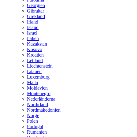
Georgien
Gibraltar
Grekland
Irland
Island
Israel
Italien
Kazakstan
Kosovo
Kroatien
Lettland
Liechtenstein
Litauen
Luxemburg
Malta
Moldavien
Montenegro
Nederländerna
Nordirland
Nordmakedonien
Norge
Polen
Portugal
Rumänien