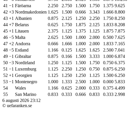
41
−1
Färöarna
2.250
2.750
1.500
1.750
1.375
9.625
42
+3
Nordmakedonien
1.625
1.500
0.666
3.343
1.666
8.800
43
+1
Albanien
0.875
2.125
1.250
2.250
1.750
8.250
44
+7
Belarus
0.625
1.750
1.875
2.125
1.833
8.208
45
+1
Litauen
2.375
1.125
1.375
1.125
1.875
7.875
46
−5
Malta
2.625
1.500
1.000
2.000
0.500
7.625
47
+2
Andorra
0.666
1.666
1.000
2.000
1.833
7.165
48
−5
Estland
1.166
0.125
1.625
1.625
2.500
7.041
49
−1
Gibraltar
0.875
0.166
1.500
3.333
1.000
6.874
50
−3
Nordirland
1.250
1.125
1.500
1.750
0.750
6.375
51
−1
Luxemburg
1.125
2.250
1.250
0.750
0.875
6.250
52
+1
Georgien
1.125
1.250
1.250
1.125
1.500
6.250
53
−1
Montenegro
1.000
1.333
2.500
1.000
0.000
5.833
54
Wales
1.166
0.625
2.000
0.333
0.375
4.499
55
San Marino
0.833
0.333
0.666
0.833
0.333
2.998
6 augusti 2026 23:12
© uefaranken.se