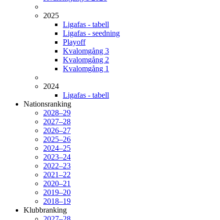
2025
Ligafas - tabell
Ligafas - seedning
Playoff
Kvalomgång 3
Kvalomgång 2
Kvalomgång 1
2024
Ligafas - tabell
Nationsranking
2028–29
2027–28
2026–27
2025–26
2024–25
2023–24
2022–23
2021–22
2020–21
2019–20
2018–19
Klubbranking
2027–28