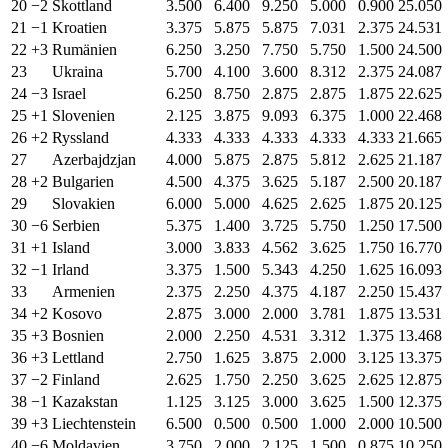
20
−2
Skottland
3.500
6.400
9.250
5.000
0.900
25.050
21
−1
Kroatien
3.375
5.875
5.875
7.031
2.375
24.531
22
+3
Rumänien
6.250
3.250
7.750
5.750
1.500
24.500
23
Ukraina
5.700
4.100
3.600
8.312
2.375
24.087
24
−3
Israel
6.250
8.750
2.875
2.875
1.875
22.625
25
+1
Slovenien
2.125
3.875
9.093
6.375
1.000
22.468
26
+2
Ryssland
4.333
4.333
4.333
4.333
4.333
21.665
27
Azerbajdzjan
4.000
5.875
2.875
5.812
2.625
21.187
28
+2
Bulgarien
4.500
4.375
3.625
5.187
2.500
20.187
29
Slovakien
6.000
5.000
4.625
2.625
1.875
20.125
30
−6
Serbien
5.375
1.400
3.725
5.750
1.250
17.500
31
+1
Island
3.000
3.833
4.562
3.625
1.750
16.770
32
−1
Irland
3.375
1.500
5.343
4.250
1.625
16.093
33
Armenien
2.375
2.250
4.375
4.187
2.250
15.437
34
+2
Kosovo
2.875
3.000
2.000
3.781
1.875
13.531
35
+3
Bosnien
2.000
2.250
4.531
3.312
1.375
13.468
36
+3
Lettland
2.750
1.625
3.875
2.000
3.125
13.375
37
−2
Finland
2.625
1.750
2.250
3.625
2.625
12.875
38
−1
Kazakstan
1.125
3.125
3.000
3.625
1.500
12.375
39
+3
Liechtenstein
6.500
0.500
0.500
1.000
2.000
10.500
40
−6
Moldavien
3.750
2.000
2.125
1.500
0.875
10.250