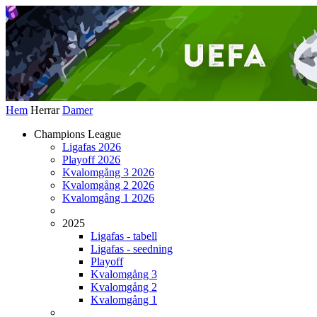
Hem
Herrar
Damer
Champions League
Ligafas 2026
Playoff 2026
Kvalomgång 3 2026
Kvalomgång 2 2026
Kvalomgång 1 2026
2025
Ligafas - tabell
Ligafas - seedning
Playoff
Kvalomgång 3
Kvalomgång 2
Kvalomgång 1