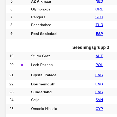
5
AZ Alkmaar
NED
6
Olympiakos
GRE
7
Rangers
SCO
8
Fenerbahce
TUR
9
Real Sociedad
ESP
Seedningsgrupp 3
19
Sturm Graz
AUT
●
20
Lech Poznan
POL
21
Crystal Palace
ENG
22
Bournemouth
ENG
23
Sunderland
ENG
24
Celje
SVN
25
Omonia Nicosia
CYP