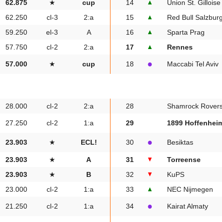
62.875
★
cup
14
▲
Union St. Gilloise
62.250
cl-3
2:a
15
▲
Red Bull Salzbur
59.250
el-3
A
16
▲
Sparta Prag
57.750
cl-2
2:a
17
▲
Rennes
●
57.000
★
cup
18
Maccabi Tel Aviv
28.000
cl-2
2:a
28
Shamrock Rover
27.250
cl-2
1:a
29
1899 Hoffenhei
●
23.903
★
ECL!
30
Besiktas
23.903
★
A
31
▼
Torreense
23.903
★
B
32
▼
KuPS
23.000
cl-2
1:a
33
▲
NEC Nijmegen
●
21.250
cl-2
1:a
34
Kairat Almaty