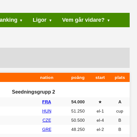
anking
Ligor
Vem går vidare?
nation
poäng
start
plats
Seedningsgrupp 2
FRA
54.000
★
A
HUN
51.250
el-1
cup
CZE
50.500
el-4
B
GRE
48.250
el-2
B