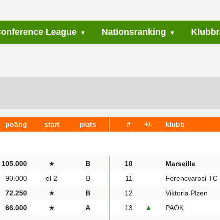
onference League
Nationsranking
Klubbr
poäng
start
plats
#
+/-
klubb
105.000
★
B
10
Marseille
90.000
el-2
B
11
Ferencvarosi TC
72.250
★
B
12
Viktoria Plzen
66.000
★
A
13
▲
PAOK