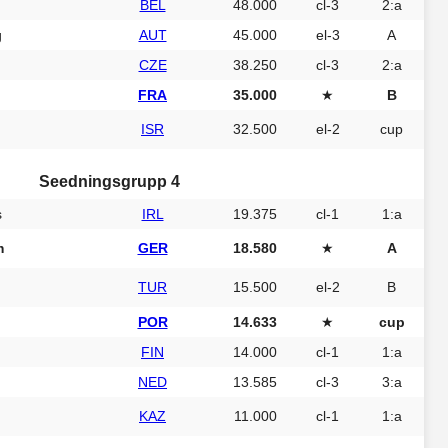
BEL
48.000
cl-3
2:a
g
AUT
45.000
el-3
A
CZE
38.250
cl-3
2:a
FRA
35.000
★
B
ISR
32.500
el-2
cup
Seedningsgrupp 4
s
IRL
19.375
cl-1
1:a
m
GER
18.580
★
A
TUR
15.500
el-2
B
POR
14.633
★
cup
FIN
14.000
cl-1
1:a
NED
13.585
cl-3
3:a
KAZ
11.000
cl-1
1:a