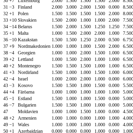
30
+7
Luxemburg
2.000
1.500
1.500
1.500
2.000
8.50
31
−3
Finland
2.000
3.000
2.000
1.500
0.000
8.50
32
+1
Polen
1.500
1.500
1.500
1.500
2.000
8.00
33
+10
Slovakien
1.500
2.000
1.000
1.000
2.000
7.50
34
−14
Belarus
1.500
2.000
1.500
1.250
1.250
7.50
35
+1
Malta
1.000
1.500
2.000
2.000
1.000
7.50
36
−10
Kazakstan
1.500
1.500
1.250
2.000
0.500
6.75
37
+9
Nordmakedonien
1.000
1.000
1.000
1.500
2.000
6.50
38
−4
Georgien
1.000
1.000
2.000
1.500
1.000
6.50
39
+2
Lettland
1.000
1.500
2.000
1.000
1.000
6.50
40
+2
Montenegro
1.500
1.500
1.500
1.000
1.000
6.50
41
+3
Nordirland
1.500
1.000
1.000
1.500
1.000
6.00
42
−4
Israel
1.000
2.000
2.000
1.000
0.000
6.00
43
−3
Kosovo
1.500
1.500
1.000
1.500
0.000
5.50
44
+4
Färöarna
1.000
1.000
1.000
1.000
1.000
5.00
45
−1
Estland
1.500
1.000
1.000
1.500
0.000
5.00
46
−7
Bulgarien
1.500
1.500
1.000
1.000
0.000
5.00
47
Moldavien
1.000
1.000
1.500
1.000
0.000
4.50
48
+2
Armenien
1.000
1.000
0.000
1.000
1.000
4.00
49
−1
Wales
1.000
1.000
1.000
1.000
0.000
4.00
50
+1
Azerbajdzjan
0.000
0.000
0.000
1.000
0.000
1.00