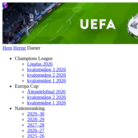
Hem
Herrar
Damer
Champions League
Ligafas 2026
kvalomgång 3 2026
kvalomgång 2 2026
kvalomgång 1 2026
Europa Cup
Åttondelsfinal 2026
kvalomgång 2 2026
kvalomgång 1 2026
Nationsranking
2029–30
2028–29
2027–28
2026–27
2025–26