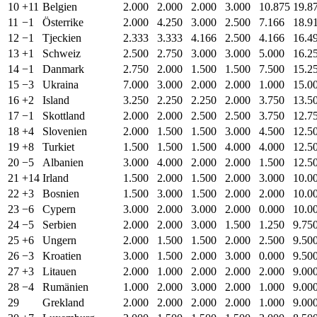
10
+11
Belgien
2.000
2.000
2.000
3.000
10.875
19.8
11
−1
Österrike
2.000
4.250
3.000
2.500
7.166
18.9
12
−1
Tjeckien
2.333
3.333
4.166
2.500
4.166
16.4
13
+1
Schweiz
2.500
2.750
3.000
3.000
5.000
16.2
14
−1
Danmark
2.750
2.000
1.500
1.500
7.500
15.2
15
−3
Ukraina
7.000
3.000
2.000
2.000
1.000
15.0
16
+2
Island
3.250
2.250
2.250
2.000
3.750
13.5
17
−1
Skottland
2.000
2.000
2.500
2.500
3.750
12.7
18
+4
Slovenien
2.000
1.500
1.500
3.000
4.500
12.5
19
+8
Turkiet
1.500
1.500
1.500
4.000
4.000
12.5
20
−5
Albanien
3.000
4.000
2.000
2.000
1.500
12.5
21
+14
Irland
1.500
2.000
1.500
2.000
3.000
10.0
22
+3
Bosnien
1.500
3.000
1.500
2.000
2.000
10.0
23
−6
Cypern
3.000
2.000
3.000
2.000
0.000
10.0
24
−5
Serbien
2.000
2.000
3.000
1.500
1.250
9.75
25
+6
Ungern
2.000
1.500
1.500
2.000
2.500
9.50
26
−3
Kroatien
3.000
1.500
2.000
3.000
0.000
9.50
27
+3
Litauen
2.000
1.000
2.000
2.000
2.000
9.00
28
−4
Rumänien
1.000
2.000
3.000
2.000
1.000
9.00
29
Grekland
2.000
2.000
2.000
2.000
1.000
9.00