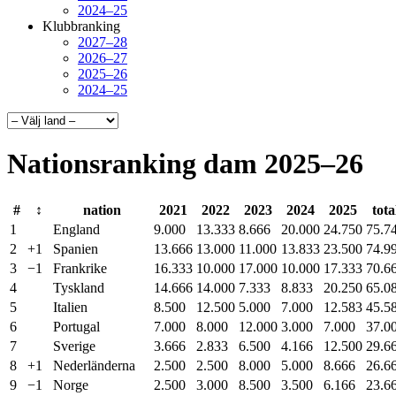
2024–25
Klubbranking
2027–28
2026–27
2025–26
2024–25
Nationsranking dam 2025–26
#
↕︎
nation
2021
2022
2023
2024
2025
tota
1
England
9.000
13.333
8.666
20.000
24.750
75.7
2
+1
Spanien
13.666
13.000
11.000
13.833
23.500
74.9
3
−1
Frankrike
16.333
10.000
17.000
10.000
17.333
70.6
4
Tyskland
14.666
14.000
7.333
8.833
20.250
65.0
5
Italien
8.500
12.500
5.000
7.000
12.583
45.5
6
Portugal
7.000
8.000
12.000
3.000
7.000
37.0
7
Sverige
3.666
2.833
6.500
4.166
12.500
29.6
8
+1
Nederländerna
2.500
2.500
8.000
5.000
8.666
26.6
9
−1
Norge
2.500
3.000
8.500
3.500
6.166
23.6