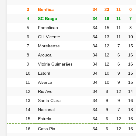
3
Benfica
34
23
11
0
4
SC Braga
34
16
11
7
5
Famalicao
34
15
11
8
6
GIL Vicente
34
13
11
10
7
Moreirense
34
12
7
15
8
Arouca
34
12
6
16
9
Vitória Guimarães
34
12
6
16
10
Estoril
34
10
9
15
11
Alverca
34
10
9
15
12
Rio Ave
34
8
12
14
13
Santa Clara
34
9
9
16
14
Nacional
34
9
7
18
15
Estrela
34
6
12
16
16
Casa Pia
34
6
12
16