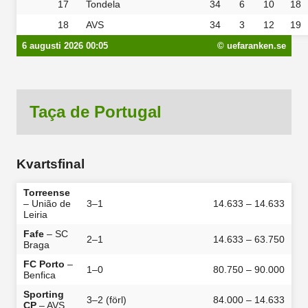
17
Tondela
34
6
10
18
18
AVS
34
3
12
19
6 augusti 2026 00:05
© uefaranken.se
Taça de Portugal
Kvartsfinal
Torreense
– União de
3–1
14.633 – 14.633
Leiria
Fafe
– SC
2–1
14.633 – 63.750
Braga
FC Porto
–
1–0
80.750 – 90.000
Benfica
Sporting
3–2 (förl)
84.000 – 14.633
CP
– AVS