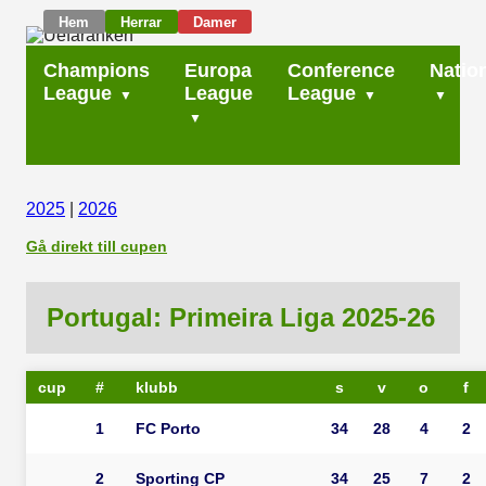
Hem
Herrar
Damer
Champions
Europa
Conference
Natio
League
League
League
2025
|
2026
Gå direkt till cupen
Portugal: Primeira Liga 2025-26
cup
#
klubb
s
v
o
f
1
FC Porto
34
28
4
2
2
Sporting CP
34
25
7
2