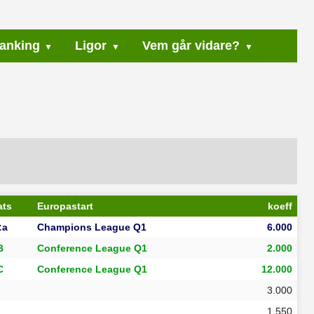
anking
Ligor
Vem går vidare?
ats
Europastart
koeff
:a
Champions League Q1
6.000
B
Conference League Q1
2.000
C
Conference League Q1
12.000
3.000
1.550