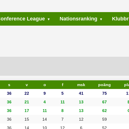
onference League
Nationsranking
Klubbr
s
v
o
f
msk
poäng
pl
36
22
9
5
41
75
1
36
21
4
11
13
67
36
17
11
8
13
62
36
15
14
7
12
59
36
14
10
12
6
52