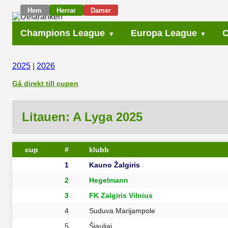
Hem
Herrar
Damer
Champions League
Europa League
C
2025
|
2026
Gå direkt till cupen
Litauen: A Lyga 2025
cup
#
klubb
1
Kauno Žalgiris
2
Hegelmann
3
FK Zalgiris Vilnius
4
Suduva Marijampole
5
Šiauliai